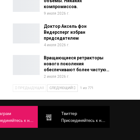
объемы. Никаких
компромиссов.
9 июля 2026 г.
Доктор Аксель фон
Видерсперг избран
председателем
4 июля 2026 г.
Вращающиеся ретракторы
нового поколения
обеспечивают более чистую…
2 июля 2026 г.
ПРЕДЫДУЩАЯ
СЛЕДУЮЩИЙ
1 из 771
аграм
Твиттер
няйтесь к нам в Instagram
Присоединяйтесь к нам в Твиттере