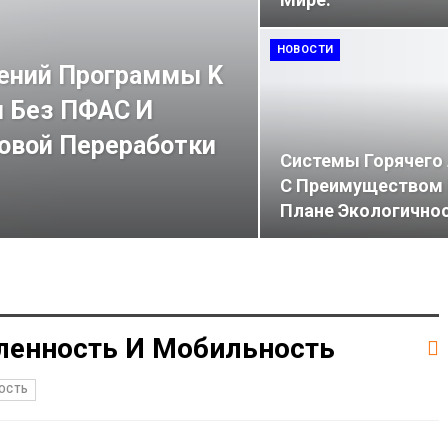
НОВОСТИ
лений Программы K
 Без ПФАС И
овой Переработки
Системы Горячего
С Преимуществом 
Плане Экологичнос
енность И Мобильность
ОСТЬ