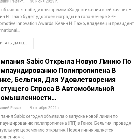
ший Редактор
30 июня 2023 г.
 объявляет победителя премии «За достижения всей жизни» –
ин Н. Пажо будет удостоен награды на гала-вечере SPE
omotive Innovation Awards. Кевин Н. Пажо, владелец и президент
ernational…
ИТАТЬ ДАЛЕЕ...
мпания Sabic Открыла Новую Линию По
мпаундированию Полипропилена В
нке, Бельгия, Для Удовлетворения
стущего Спроса В Автомобильной
ромышленности…
ший Редактор
9 октября 2021 г.
пания Sabic сегодня объявила о запуске новой линии по
паундированию полипропилена (ПП) в Генке, Бельгия, проведя
туальную церемонию открытия. Новая линия является
олнением к…