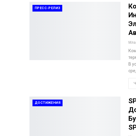
Ко
ПРЕСС-РЕЛИЗ
И
Эл
Ав
Млад
Ком
тер
В у
сре
Ч
SP
ДОСТИЖЕНИЯ
До
Бу
S