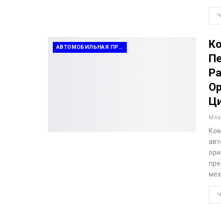
Ч
Ко
АВТОМОБИЛЬНАЯ ПРОМЫШЛЕННОСТЬ
Пе
Ра
Ор
Ци
Млад
Ком
авт
ори
пре
мех
Ч