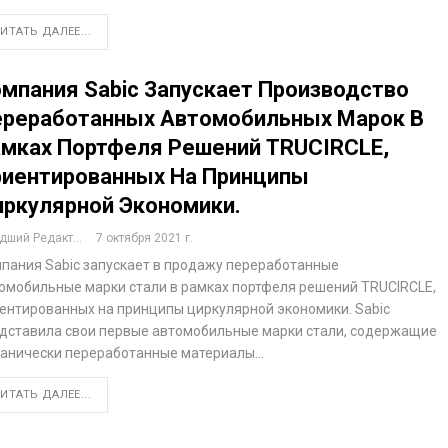
ИТАТЬ ДАЛЕЕ...
мпания Sabic Запускает Производство
реработанных Автомобильных Марок В
мках Портфеля Решений TRUCIRCLE,
иентированных На Принципы
ркулярной Экономики.
ший Редактор
7 октября 2021 г.
пания Sabic запускает в продажу переработанные
омобильные марки стали в рамках портфеля решений TRUCIRCLE,
ентированных на принципы циркулярной экономики. Sabic
дставила свои первые автомобильные марки стали, содержащие
анически переработанные материалы…
ИТАТЬ ДАЛЕЕ...