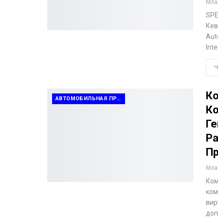
Млад
SPE
Кев
Aut
Int
Ч
Ко
АВТОМОБИЛЬНАЯ ПРОМЫШЛЕННОСТЬ
Ко
Ге
Ра
П
Млад
Ком
ком
вир
доп