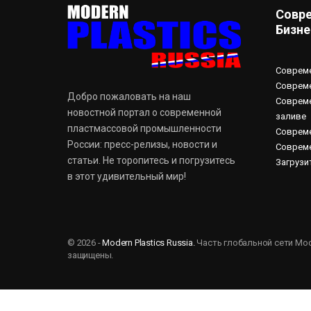
Совре
Бизне
Совреме
Совреме
Добро пожаловать на наш
Совреме
новостной портал о современной
заливе
пластмассовой промышленности
Совреме
России: пресс-релизы, новости и
Совреме
статьи. Не торопитесь и погрузитесь
Загрузи
в этот удивительный мир!
© 2026 -
Modern Plastics Russia.
Часть глобальной сети Mode
защищены.