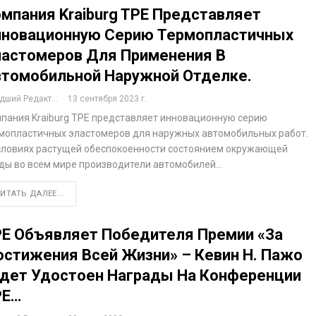
мпания Kraiburg TPE Представляет
нновационную Серию Термопластичных
астомеров Для Применения В
томобильной Наружной Отделке.
ший Редактор
13 сентября 2023 г.
пания Kraiburg TPE представляет инновационную серию
мопластичных эластомеров для наружных автомобильных работ.
словиях растущей обеспокоенности состоянием окружающей
ды во всем мире производители автомобилей…
ИТАТЬ ДАЛЕЕ...
E Объявляет Победителя Премии «За
стижения Всей Жизни» – Кевин Н. Пажо
дет Удостоен Награды На Конференции
PE…