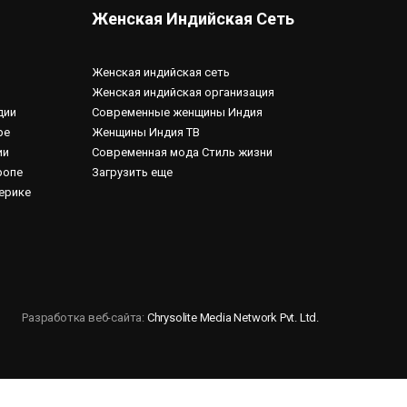
Женская Индийская Сеть
Женская индийская сеть
Женская индийская организация
дии
Современные женщины Индия
ре
Женщины Индия ТВ
ии
Современная мода Стиль жизни
ропе
Загрузить еще
ерике
Разработка веб-сайта:
Chrysolite Media Network Pvt. Ltd.