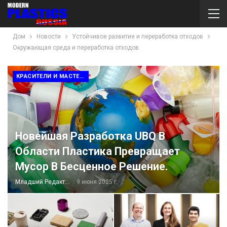
Дом
Новости
Устойчивое развитие и переработка отходов
Окружающая среда и переработка отходов
КРАСИТЕЛИ И МАСТЕРБАТЧИ
Новейшая Разработка UBQ В
Области Пластика Превращает
Мусор В Бесценное Решение.
Младший Редактор
9 июня 2025 г.