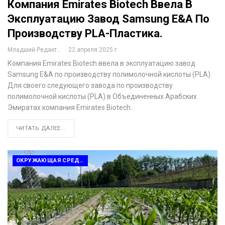
Компания Emirates Biotech Ввела В
Эксплуатацию Завод Samsung E&A По
Производству PLA-Пластика.
Младший Редактор
22 апреля 2025 г.
Компания Emirates Biotech ввела в эксплуатацию завод
Samsung E&A по производству полимолочной кислоты (PLA).
Для своего следующего завода по производству
полимолочной кислоты (PLA) в Объединенных Арабских
Эмиратах компания Emirates Biotech…
ЧИТАТЬ ДАЛЕЕ...
ОКРУЖАЮЩАЯ СРЕДА И ПЕРЕРАБОТКА ОТХОДОВ