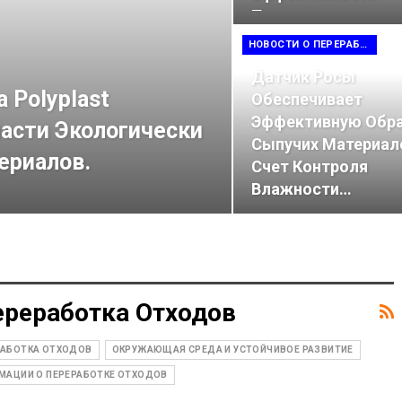
Технологических
Процессов…
НОВОСТИ О ПЕРЕРАБОТКЕ ОТХОДОВ
Датчик Росы
a Polyplast
Обеспечивает
Эффективную Обр
асти Экологически
Сыпучих Материал
ериалов.
Счет Контроля
Влажности…
ереработка Отходов
РАБОТКА ОТХОДОВ
ОКРУЖАЮЩАЯ СРЕДА И УСТОЙЧИВОЕ РАЗВИТИЕ
МАЦИИ О ПЕРЕРАБОТКЕ ОТХОДОВ