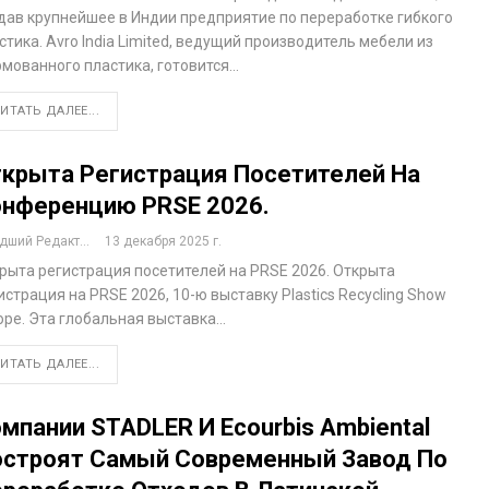
дав крупнейшее в Индии предприятие по переработке гибкого
стика. Avro India Limited, ведущий производитель мебели из
мованного пластика, готовится…
ИТАТЬ ДАЛЕЕ...
крыта Регистрация Посетителей На
нференцию PRSE 2026.
ший Редактор
13 декабря 2025 г.
рыта регистрация посетителей на PRSE 2026. Открыта
истрация на PRSE 2026, 10-ю выставку Plastics Recycling Show
ope. Эта глобальная выставка…
ИТАТЬ ДАЛЕЕ...
мпании STADLER И Ecourbis Ambiental
строят Самый Современный Завод По