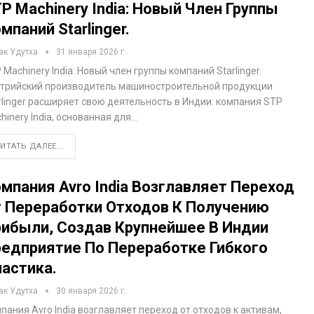
P Machinery India: Новый Член Группы
мпаний Starlinger.
ак Удутха
31 января 2026 г.
 Machinery India: Новый член группы компаний Starlinger.
трийский производитель машиностроительной продукции
rlinger расширяет свою деятельность в Индии: компания STP
hinery India, основанная для…
ИТАТЬ ДАЛЕЕ...
мпания Avro India Возглавляет Переход
 Переработки Отходов К Получению
ибыли, Создав Крупнейшее В Индии
едприятие По Переработке Гибкого
астика.
ак Удутха
30 января 2026 г.
пания Avro India возглавляет переход от отходов к активам,