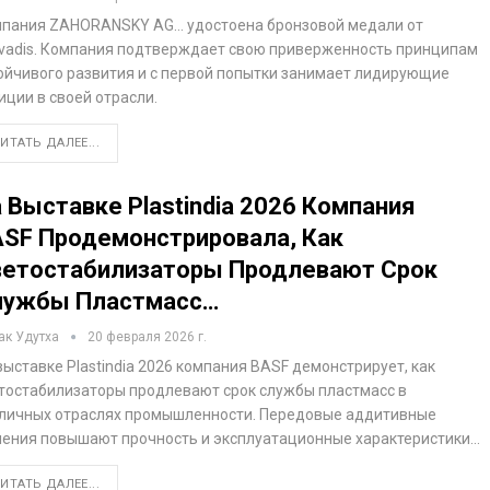
пания ZAHORANSKY AG… удостоена бронзовой медали от
vadis. Компания подтверждает свою приверженность принципам
ойчивого развития и с первой попытки занимает лидирующие
иции в своей отрасли.
ИТАТЬ ДАЛЕЕ...
 Выставке Plastindia 2026 Компания
SF Продемонстрировала, Как
етостабилизаторы Продлевают Срок
лужбы Пластмасс…
ак Удутха
20 февраля 2026 г.
выставке Plastindia 2026 компания BASF демонстрирует, как
тостабилизаторы продлевают срок службы пластмасс в
личных отраслях промышленности. Передовые аддитивные
ения повышают прочность и эксплуатационные характеристики…
ИТАТЬ ДАЛЕЕ...