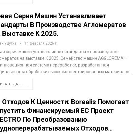
вая Серия Машин Устанавливает
андарты В Производстве Агломератов
 Выставке K 2025.
ак Удутха
14 февраля 2026 г.
ая серия машин устанавливает стандарты в производстве
омератов на выставке K 2025. Семейство машин AGGLOREMA —
 инновационная система переработки, разработанная
циально для обработки высококонцентрированных материалов…
ИТАТЬ ДАЛЕЕ...
 Отходов К Ценности: Borealis Помогает
пустить Финансируемый ЕС Проект
ECTRO По Преобразованию
рудноперерабатываемых Отходов…