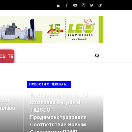
СЫ ТВ
НОВОСТИ О ПЕРЕРАБОТКЕ ОТХОДОВ
На Выставке Interpack
осы
Компания R-Cycle И
сплава
TILISCO
Продемонстрировали
Соответствие Новым
Стандартам PPWR…