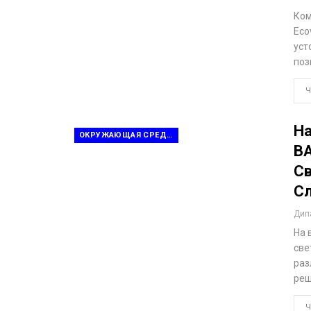
Ком
Eco
уст
поз
Ч
На
ОКРУЖАЮЩАЯ СРЕДА И УСТОЙЧИВОЕ РАЗВИТИЕ
BA
Св
С
Дип
На 
све
раз
реш
Ч