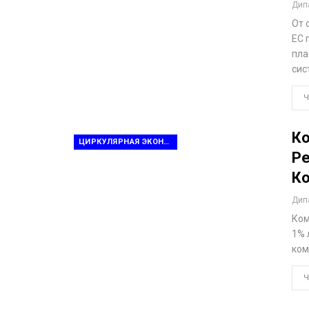
Дип
От 
ЕС 
пла
сис
Ч
Ко
ЦИРКУЛЯРНАЯ ЭКОНОМИКА
Ре
Ко
Дип
Ком
1% 
ком
Ч