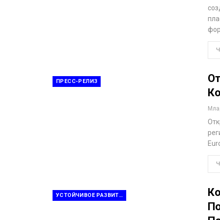
соз
пла
фор
Ч
От
ПРЕСС-РЕЛИЗ
Ко
Млад
Отк
рег
Eur
Ч
Ко
УСТОЙЧИВОЕ РАЗВИТИЕ И ПЕРЕРАБОТКА ОТХОДОВ
По