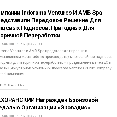
мпании Indorama Ventures И AMB Spa
едставили Передовое Решение Для
щевых Подносов, Пригодных Для
оричной Переработки.
к Самсон
6 марта 2026 г.
orama Ventures и AMB Spa представляют прорыв в
мышленном масштабе по производству многослойных подносов,
годных для вторичной переработки, — продвижение целей ЕС в
асти циркулярной экономики. Indorama Ventures Public Company
ited, компания…
ИТАТЬ ДАЛЕЕ...
АХОРАНСКИЙ Награжден Бронзовой
далью Организации «Эковадис».
к Самсон
4 марта 2026 г.