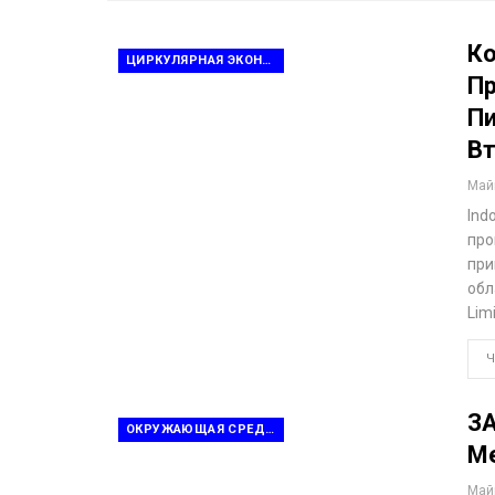
Ко
ЦИРКУЛЯРНАЯ ЭКОНОМИКА
Пр
Пи
Вт
Май
Ind
про
при
обл
Lim
Ч
З
ОКРУЖАЮЩАЯ СРЕДА И УСТОЙЧИВОЕ РАЗВИТИЕ
Ме
Май