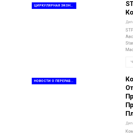
ST
ЦИРКУЛЯРНАЯ ЭКОНОМИКА
Ко
Дип
STP
Авс
Sta
Mac
Ч
Ко
НОВОСТИ О ПЕРЕРАБОТКЕ ОТХОДОВ
От
Пр
Пр
Пл
Дип
Ком