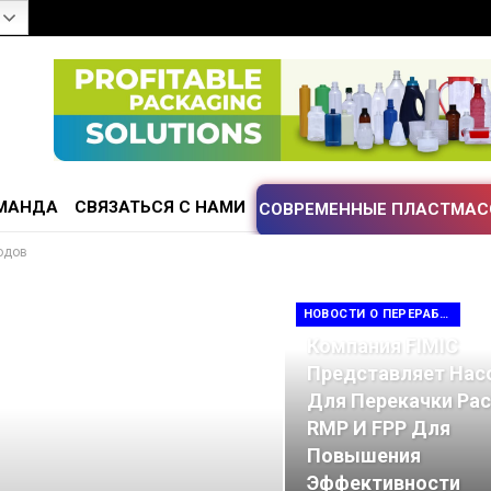
МАНДА
СВЯЗАТЬСЯ С НАМИ
СОВРЕМЕННЫЕ ПЛАСТМАС
одов
НОВОСТИ О ПЕРЕРАБОТКЕ ОТХОДОВ
Компания FIMIC
Представляет Нас
Для Перекачки Ра
RMP И FPP Для
Повышения
Эффективности