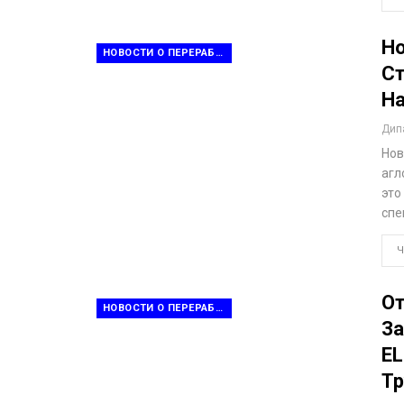
Но
НОВОСТИ О ПЕРЕРАБОТКЕ ОТХОДОВ
Ст
На
Дип
Нов
агл
это
спе
Ч
От
НОВОСТИ О ПЕРЕРАБОТКЕ ОТХОДОВ
За
EL
Т