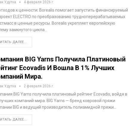
ак Удутха
4 февраля 2026 г.
отходов к ценности: Borealis помогает запустить финансируемый
проект ELECTRO по преобразованию трудноперерабатываемых
стмасс в ценные ресурсы. Borealis укрепляет европейскую
тему замкнутого цикла…
ИТАТЬ ДАЛЕЕ...
мпания BIG Yarns Получила Платиновый
йтинг Ecovadis И Вошла В 1% Лучших
мпаний Мира.
ак Удутха
2 февраля 2026 г.
пания BIG Yarns получила платиновый рейтинг Ecovadis, войдя в
лучших компаний мира. BIG Yarns — бренд ковровой пряжи
пании BIG и ведущий производитель полиамидной пряжи…
ИТАТЬ ДАЛЕЕ...